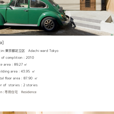
a]
in:東京都足立区 Adachi ward Tokyo
f complition : 2010
area : 89.27 ㎡
ing area : 43.95 ㎡
 floor area : 87.90 ㎡
f stories : 2 stories
on : 専用住宅 Residence