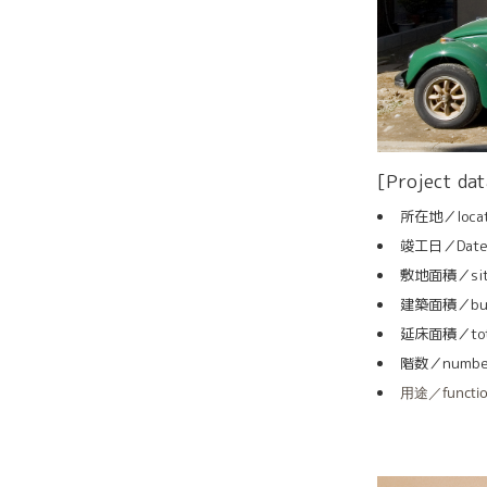
[Project dat
所在地／locat
竣工日／Date o
敷地面積／site 
建築面積／build
延床面積／total
階数／number o
用途／functi