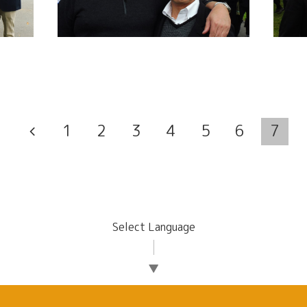
1
2
3
4
5
6
7
Select Language
▼