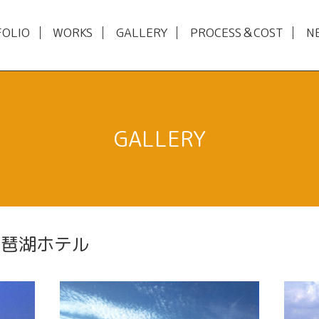
FOLIO
WORKS
GALLERY
PROCESS＆COST
N
GALLERY
琵琶湖ホテル